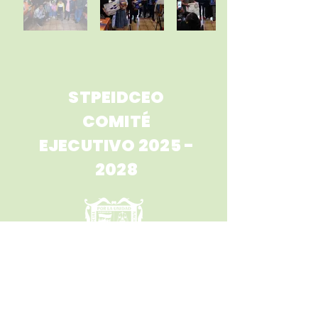
STPEIDCEO
COMITÉ
EJECUTIVO 2025 -
2028
TEL.
(800) 832 6572
,
951 516 9015
,
951